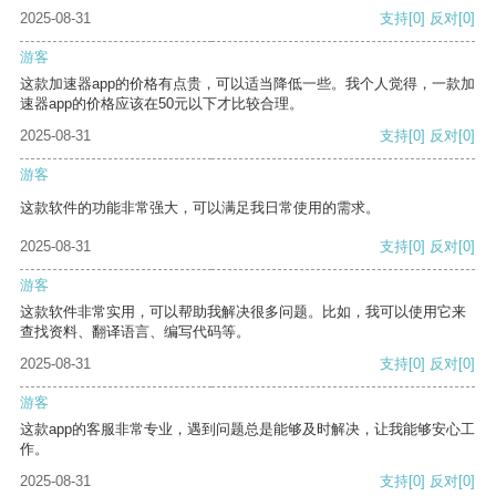
2025-08-31
支持
[0]
反对
[0]
游客
这款加速器app的价格有点贵，可以适当降低一些。我个人觉得，一款加
速器app的价格应该在50元以下才比较合理。
2025-08-31
支持
[0]
反对
[0]
游客
这款软件的功能非常强大，可以满足我日常使用的需求。
2025-08-31
支持
[0]
反对
[0]
游客
这款软件非常实用，可以帮助我解决很多问题。比如，我可以使用它来
查找资料、翻译语言、编写代码等。
2025-08-31
支持
[0]
反对
[0]
游客
这款app的客服非常专业，遇到问题总是能够及时解决，让我能够安心工
作。
2025-08-31
支持
[0]
反对
[0]