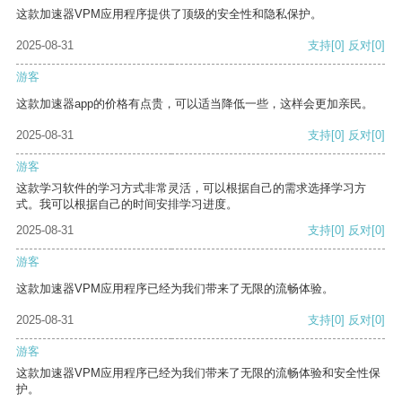
这款加速器VPM应用程序提供了顶级的安全性和隐私保护。
2025-08-31
支持
[0]
反对
[0]
游客
这款加速器app的价格有点贵，可以适当降低一些，这样会更加亲民。
2025-08-31
支持
[0]
反对
[0]
游客
这款学习软件的学习方式非常灵活，可以根据自己的需求选择学习方
式。我可以根据自己的时间安排学习进度。
2025-08-31
支持
[0]
反对
[0]
游客
这款加速器VPM应用程序已经为我们带来了无限的流畅体验。
2025-08-31
支持
[0]
反对
[0]
游客
这款加速器VPM应用程序已经为我们带来了无限的流畅体验和安全性保
护。