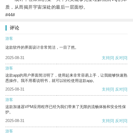
质，从而揭开宇宙深处的最后一层面纱。
#44#
评论
游客
这款软件的界面设计非常简洁，一目了然。
2025-08-31
支持
[0]
反对
[0]
游客
这款app的用户界面简洁明了，使用起来非常容易上手，让我能够快速熟
悉操作。我不用看说明书，就可以轻松使用这款app。
2025-08-31
支持
[0]
反对
[0]
游客
这款加速器VPM应用程序已经为我们带来了无限的流畅体验和安全性保
护。
2025-08-31
支持
[0]
反对
[0]
游客