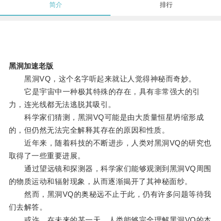
简介
排行
黑洞加速老版
黑洞VQ，这个名字听起来就让人觉得神秘而奇妙。
它是宇宙中一种极其特殊的存在，具有非常强大的引
力，连光线都无法逃脱其吸引。
科学家们猜测，黑洞VQ可能是由大质量恒星坍缩形成
的，但仍然无法完全解释其存在的原因和性质。
近年来，随着科技的不断进步，人类对黑洞VQ的研究也
取得了一些重要进展。
通过望远镜和探测器，科学家们能够观测到黑洞VQ周围
的物质运动和辐射现象，从而逐渐揭开了其神秘面纱。
然而，黑洞VQ的奥秘远不止于此，仍有许多问题等待我
们去解答。
或许，在未来的某一天，人类能够完全理解黑洞VQ的本