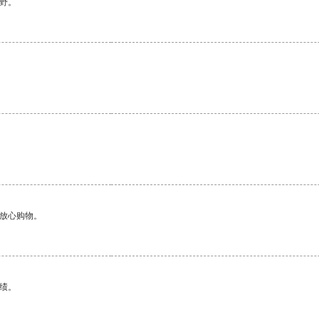
野。
够放心购物。
绩。