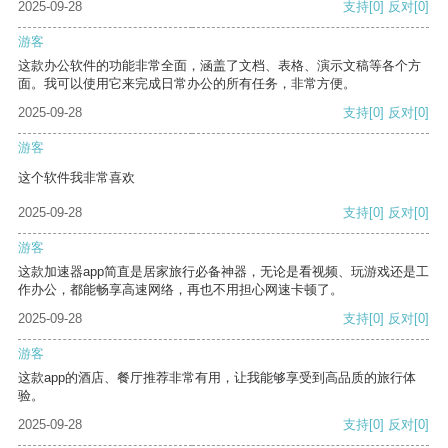
2025-09-28
支持
[0]
反对
[0]
游客
这款办公软件的功能非常全面，涵盖了文档、表格、演示文稿等各个方
面。我可以使用它来完成日常办公的所有任务，非常方便。
2025-09-28
支持
[0]
反对
[0]
游客
这个软件我非常喜欢
2025-09-28
支持
[0]
反对
[0]
游客
这款加速器app简直是居家旅行必备神器，无论是看视频、玩游戏还是工
作办公，都能畅享高速网络，再也不用担心网速卡顿了。
2025-09-28
支持
[0]
反对
[0]
游客
这款app的酒店、餐厅推荐非常有用，让我能够享受到高品质的旅行体
验。
2025-09-28
支持
[0]
反对
[0]