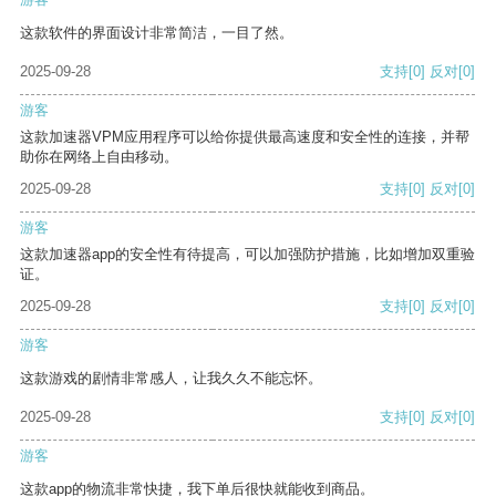
这款软件的界面设计非常简洁，一目了然。
2025-09-28
支持
[0]
反对
[0]
游客
这款加速器VPM应用程序可以给你提供最高速度和安全性的连接，并帮
助你在网络上自由移动。
2025-09-28
支持
[0]
反对
[0]
游客
这款加速器app的安全性有待提高，可以加强防护措施，比如增加双重验
证。
2025-09-28
支持
[0]
反对
[0]
游客
这款游戏的剧情非常感人，让我久久不能忘怀。
2025-09-28
支持
[0]
反对
[0]
游客
这款app的物流非常快捷，我下单后很快就能收到商品。