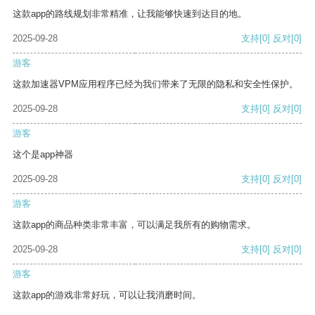
这款app的路线规划非常精准，让我能够快速到达目的地。
2025-09-28
支持
[0]
反对
[0]
游客
这款加速器VPM应用程序已经为我们带来了无限的隐私和安全性保护。
2025-09-28
支持
[0]
反对
[0]
游客
这个是app神器
2025-09-28
支持
[0]
反对
[0]
游客
这款app的商品种类非常丰富，可以满足我所有的购物需求。
2025-09-28
支持
[0]
反对
[0]
游客
这款app的游戏非常好玩，可以让我消磨时间。