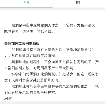
简介
排行
黑洞是宇宙中最神秘的天体之一，它的引力极为强大，
能够吞噬一切物质，包括光线。
黑洞加速噐官网电脑版
黑洞加速是指黑洞在吞噬物质后，不断增加质量和引
力，从而加速其吞噬速度和范围。
黑洞加速的过程中，它会向周围空间发射高能粒子，产
生剧烈的引力波，对周围星系产生巨大影响。
科学家们对黑洞加速的机制仍知之甚少，但这一现象引
发了人类对宇宙深处的恐惧和好奇。
黑洞加速可能是宇宙中最神秘而又危险的现象之一，我
们还有很多未知的真相等待探索。
#44#