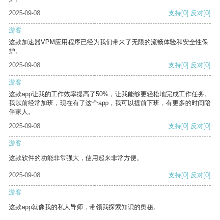
2025-09-08
支持
[0]
反对
[0]
游客
这款加速器VPM应用程序已经为我们带来了无限的流畅体验和安全性保
护。
2025-09-08
支持
[0]
反对
[0]
游客
这款app让我的工作效率提高了50%，让我能够更轻松地完成工作任务。
我以前经常加班，现在有了这个app，我可以提前下班，有更多的时间陪
伴家人。
2025-09-08
支持
[0]
反对
[0]
游客
这款软件的功能非常强大，使用起来非常方便。
2025-09-08
支持
[0]
反对
[0]
游客
这款app就像我的私人导师，带领我探索知识的奥秘。