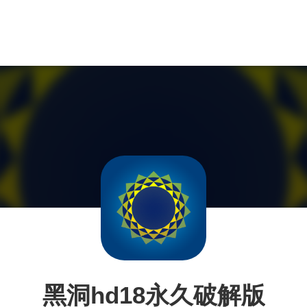
黑洞hd18永久破解版