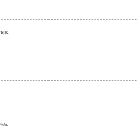
有玩腻。
。
的商品。